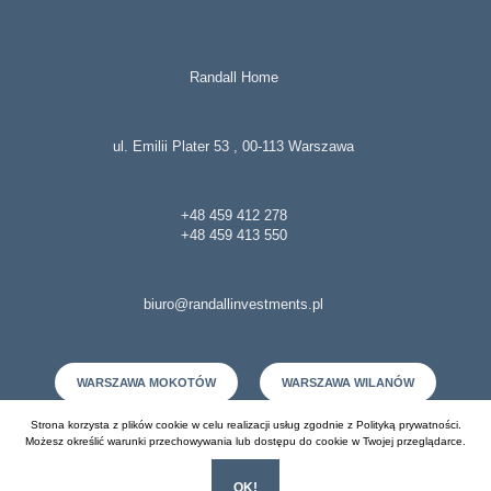
Randall Home
ul. Emilii Plater 53 , 00-113 Warszawa
+48 459 412 278
+48 459 413 550
biuro@randallinvestments.pl
WARSZAWA MOKOTÓW
WARSZAWA WILANÓW
Strona korzysta z plików cookie w celu realizacji usług zgodnie z
Polityką prywatności
.
SOCHACZEW
Możesz określić warunki przechowywania lub dostępu do cookie w Twojej przeglądarce.
OK!