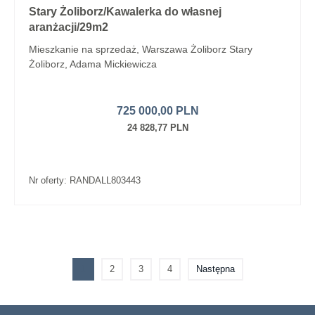
Stary Żoliborz/Kawalerka do własnej
aranżacji/29m2
Mieszkanie na sprzedaż, Warszawa Żoliborz Stary
Żoliborz, Adama Mickiewicza
725 000,00 PLN
24 828,77 PLN
Nr oferty: RANDALL803443
1
2
3
4
Następna